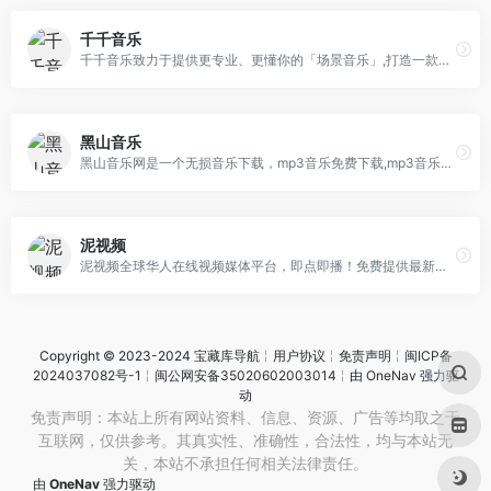
千千音乐
千千音乐致力于提供更专业、更懂你的「场景音乐」,打造一款个性化、智能化的音乐伴侣产品,让你感受音乐本身的魅力。这里有来自不同国家的数百名音乐设计师,为你提供更好的音乐服务。
黑山音乐
黑山音乐网是一个无损音乐下载，mp3音乐免费下载,mp3音乐免费音乐下载的网站,抖音热门音乐下载，为广大爱好音乐者提供免费音乐素材交流分享的平台。
泥视频
泥视频全球华人在线视频媒体平台，即点即播！免费提供最新高清的电影,电视剧,综艺,动漫,台剧,日剧,泰剧等。
Copyright © 2023-2024
宝藏库导航
╎
用户协议
╎
免责声明
╎
闽ICP备
2024037082号-1
╎
闽公网安备35020602003014
╎由
OneNav
强力驱
动
免责声明：本站上所有网站资料、信息、资源、广告等均取之于
互联网，仅供参考。其真实性、准确性，合法性，均与本站无
关，本站不承担任何相关法律责任。
由
OneNav
强力驱动