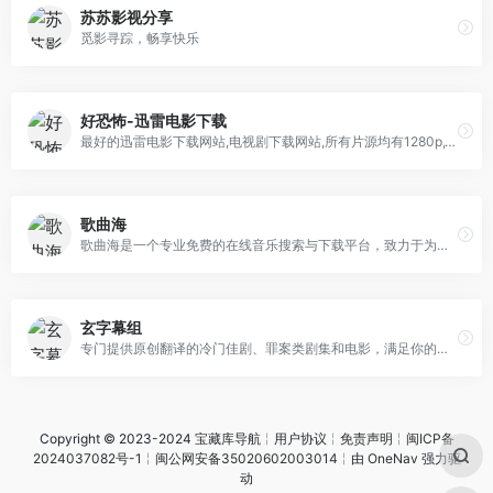
苏苏影视分享
觅影寻踪，畅享快乐
好恐怖-迅雷电影下载
最好的迅雷电影下载网站,电视剧下载网站,所有片源均有1280p,1080p,720p高清资源,免费为您提供下载服务.电影资源下载网站哪个好,好恐怖MP4电影下载网站.
歌曲海
歌曲海是一个专业免费的在线音乐搜索与下载平台，致力于为用户提供全网最全面的MP3歌曲资源。无论是付费歌曲、流行音乐，还是经典老歌，这里都能轻松找到。
玄字幕组
专门提供原创翻译的冷门佳剧、罪案类剧集和电影，满足你的探索欲望。还在寻找那些鲜为人知的影视资源吗？玄字幕组便是这样一个宝库，网站独到的眼光，挖掘并翻译那些未被大众发现的影视珍珠。
Copyright © 2023-2024
宝藏库导航
╎
用户协议
╎
免责声明
╎
闽ICP备
2024037082号-1
╎
闽公网安备35020602003014
╎由
OneNav
强力驱
动