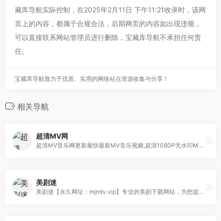
藏库导航实际控制，在2025年2月11日 下午11:21收录时，该网
页上的内容，都属于合规合法，后期网页的内容如出现违规，
可以直接联系网站管理员进行删除，宝藏库导航不承担任何责
任。
宝藏库导航致力于优质、实用的网络站点资源收集与分享！
相关导航
超清MV网
超清MV音乐网更新最快最新MV音乐视频,超清1080P无水印MV下载,车载音乐视频下载mp4车载,超清音乐MV,车载影音MV下载,每天更新夜店dj视频,车载dj视频,打碟dj视频,车载MV高清Mp4专业下载网站。
美剧迷
美剧迷【永久网址：mjmtv.vip】专业的美剧下载网站，为您提供最新最全的高清美剧片源下载，各类精彩美剧第一时间更新,热门美剧排行榜，经典最好看美剧推荐。