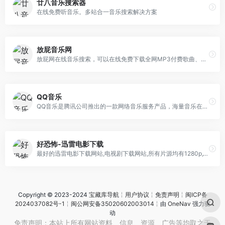
廿八音乐搜索器
在线免费听音乐。多站合一音乐搜索解决方案
放屁音乐网
放屁网在线音乐搜索，可以在线免费下载全网MP3付费歌曲、流行音乐、经典老歌等。曲库完整，更新迅速，试听流畅，支持高品质|无损音质~
QQ音乐
QQ音乐是腾讯公司推出的一款网络音乐服务产品，海量音乐在线试听、新歌热歌在线首发、歌词翻译、手机铃声下载、高品质无损音乐试听、海量无损曲库、正版音乐下载、空间背景音乐设置、MV观看等，是互联网音乐播放和下载的优选。
好恐怖-迅雷电影下载
最好的迅雷电影下载网站,电视剧下载网站,所有片源均有1280p,1080p,720p高清资源,免费为您提供下载服务.电影资源下载网站哪个好,好恐怖MP4电影下载网站.
Copyright © 2023-2024
宝藏库导航
╎
用户协议
╎
免责声明
╎
闽ICP备
2024037082号-1
╎
闽公网安备35020602003014
╎由
OneNav
强力驱
动
免责声明：本站上所有网站资料、信息、资源、广告等均取之于