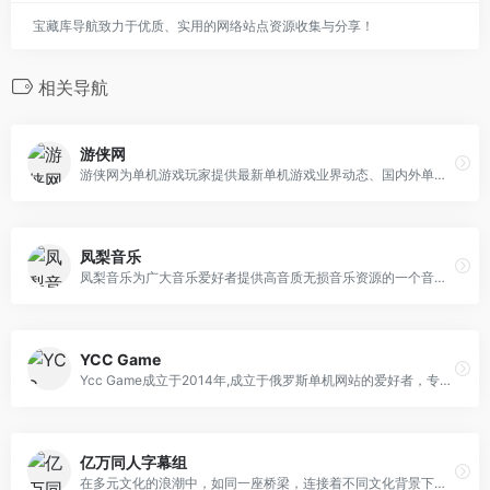
宝藏库导航致力于优质、实用的网络站点资源收集与分享！
相关导航
游侠网
游侠网为单机游戏玩家提供最新单机游戏业界动态、国内外单机游戏下载、单机游戏补丁、单机游戏攻略秘籍、单机游戏专题等内容。坚守单机阵地，弘扬单机文化！
凤梨音乐
凤梨音乐为广大音乐爱好者提供高音质无损音乐资源的一个音乐分享平台。
YCC Game
Ycc Game成立于2014年,成立于俄罗斯单机网站的爱好者，专注单机游戏已经10年之久，是全球最大的PC电脑单机游戏交流中心,成为会员全站游戏免费下载，支持百度网盘|迅雷|IDM|任意第三方下载工具下载，矩阵式联合储存防止链接失效，全球单机游戏最快更新速度!
亿万同人字幕组
在多元文化的浪潮中，如同一座桥梁，连接着不同文化背景下的观众与LGBTQ群体的故事。平台专注于原创或搬运的同人小说和影视资源的分享交流，致力于将LGBTQ影视资源的多样性呈现给每一位观众。