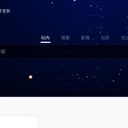
常更新
站内
搜索
影视
社区
生
0