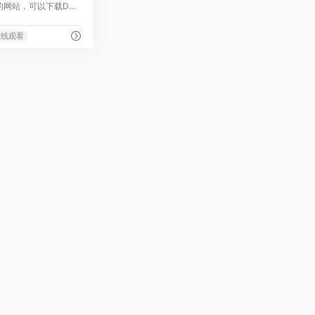
GetComics是一个很棒的网站，可以下载DC，漫威，黑马，炸药，IDW，Oni，等更多的漫画，下载需要科学上网。
在线观看