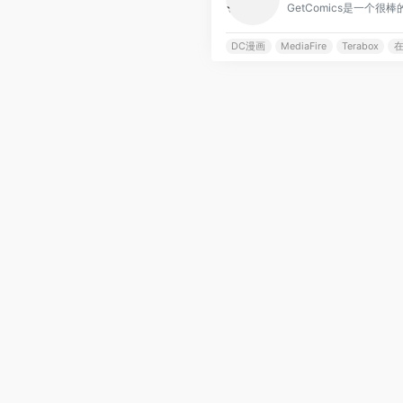
DC漫画
MediaFire
Terabox