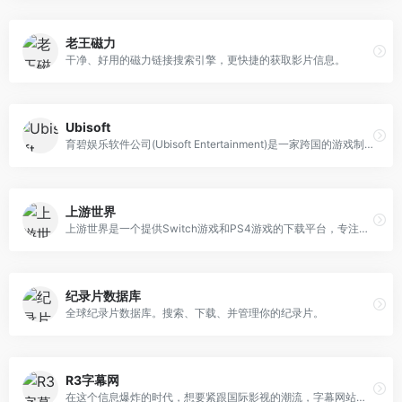
老王磁力
干净、好用的磁力链接搜索引擎，更快捷的获取影片信息。
Ubisoft
育碧娱乐软件公司(Ubisoft Entertainment)是一家跨国的游戏制作、发行和代销商。作为多媒体工业的佼佼者，其广泛的业务稳步扩展，在和各老牌游戏公司合作的基础上，也在不断推出独特的产品，加强自己在国际市场上的影响力。
上游世界
上游世界是一个提供Switch游戏和PS4游戏的下载平台，专注于为游戏爱好者带来丰富的免费游戏资源。网站有着广泛的游戏和便捷的下载服务，非常受玩家的欢迎。
纪录片数据库
全球纪录片数据库。搜索、下载、并管理你的纪录片。
R3字幕网
在这个信息爆炸的时代，想要紧跟国际影视的潮流，字幕网站成为了我们不可或缺的助手。R3字幕网是专注于分享字幕的平台，海量的字幕资源和及时的更新速度，迅速赢得了用户的青睐。