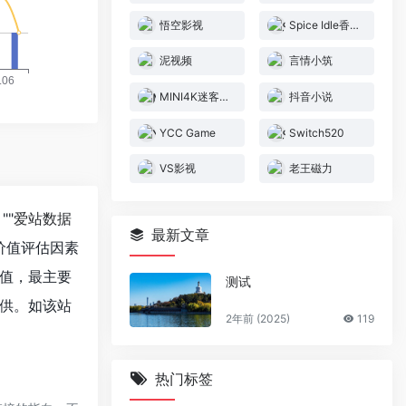
悟空影视
Spice Idle香料放置
泥视频
言情小筑
MINI4K迷客电影
抖音小说
YCC Game
Switch520
VS影视
老王磁力
""
爱站数据
最新文章
价值评估因素
值，最主要
测试
供。如该站
2年前 (2025)
119
热门标签