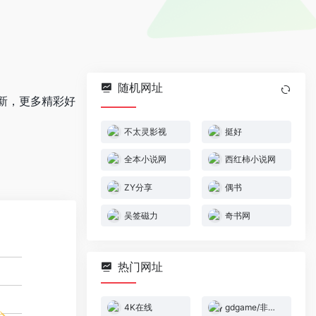
随机网址
新，更多精彩好
不太灵影视
挺好
全本小说网
西红柿小说网
ZY分享
偶书
吴签磁力
奇书网
热门网址
4K在线
gdgame/非商业盈利的游戏下载网站