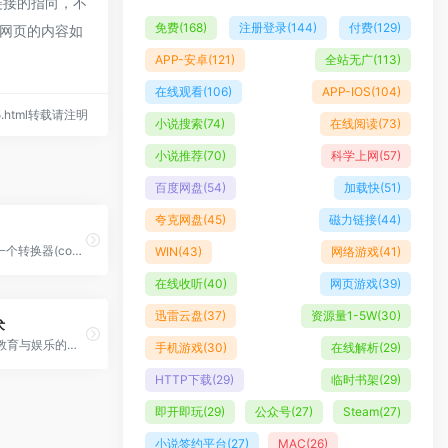
链接的指向，不
免费
(168)
注册登录
(144)
付费
(129)
期网页的内容如
APP-安卓
(121)
全站无广
(113)
在线观看
(106)
APP-IOS
(104)
545.html转载请注明
小说搜索
(74)
在线阅读
(73)
小说推荐
(70)
科学上网
(57)
百度网盘
(54)
加载快
(51)
夸克网盘
(45)
磁力链接
(44)
VideoFK是一个转换器(conconver)和下载器，可以处理高清质量的Mp3，Mp4视频。Videofk支持下载所有视频格式，如:MP4，M4V，3GP，WMV，FLV，MO，MP3，WEBM等。
WIN
(43)
网络游戏
(41)
在线收听
(40)
网页游戏
(39)
迅雷云盘
(37)
资源量1-5W
(30)
术
一款结合了教育与娱乐的拼字游戏，让您在轻松的氛围中学习汉字，了解中国文化的博大精深。游戏即开即玩，以汉字和偏旁部首为基本元素，通过组合不同的汉字部首，创造出新的汉字，帮助玩家提高记忆力。
手机游戏
(30)
在线解析
(29)
HTTP下载
(29)
临时书架
(29)
即开即玩
(29)
公众号
(27)
Steam
(27)
小说签约平台
(27)
MAC
(26)