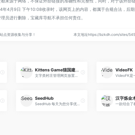
堂都来源于网络，不保证外部链接的准确性和完整性，同时，对于该外部
4年4月9日 下午10:08收录时，该网页上的内容，都属于合规合法，后
管理员进行删除，宝藏库导航不承担任何责任。
站点资源收集与分享！
本文地址https://bzkdh.com/sites/
Kittens Game猫国建设者
VideoFK
文字类村庄管理网页放置游戏，带你进入简单又充满策略的猫咪世界。在游戏中，你将扮演一个猫咪村庄的管理者，负责指导它们获取资源和学习新技术。
SeedHub
汉字炼金
SeedHub 每天为您分享优质的电影、电视剧和动漫资讯。免费分享，无需注册，更新及时，我们致力打造最好的影视资讯分享站！