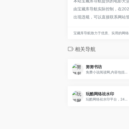
本站宝藏库导航提供的电影天
由宝藏库导航实际控制，在202
出现违规，可以直接联系网站
宝藏库导航致力于优质、实用的网络
相关导航
努努书坊
免费小说阅读网,内容包括国内外华人作品,世界名著,言情小说,校园小说,武侠小说,灵异,侦探推理,网游小说,科幻小说,玄幻小说,网络原创文学等。
玩酷网络祛水印
玩酷网络祛水印平台，24H在线永久免费去视频水印、去封面水印，致力提供全网最优质的去水印解析服务！