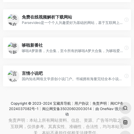
免费在线视频解析下载网站
Parsevideo是一个个人兴趣爱好为基础的网站，基于互联网上的一些开源项目建设，比如Bootstrap、Jquery、Youtube-dl等。本站旨在为用户提供视频地址在线解析服务，用于用户备份及收藏个人喜爱的视频等。
哆啦新番社
哆啦A梦新番，大合集，至今所有的哆啦A梦大合集，为哆啦爱好者提供更全面的优质资源。
言情小说吧
国内知名网络文学原创小说门户。书城拥有海量完结全本小说，每日更新言情、都市、耽美、穿越、官场、重生、玄幻、女尊等小说的连载最新章节，定期发布阅读小说排行榜单。
Copyright © 2023-2024
宝藏库导航
╎
用户协议
╎
免责声明
╎
闽ICP备
2024037082号-1
╎
闽公网安备35020602003014
╎由
OneNav
强力驱
动
免责声明：本站上所有网站资料、信息、资源、广告等均取之于
互联网，仅供参考。其真实性、准确性，合法性，均与本站无
关，本站不承担任何相关法律责任。