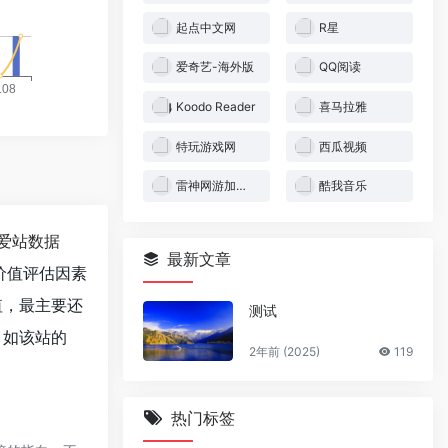
起点中文网
R星
爱奇艺-海外版
QQ阅读
Koodo Reader
喜马拉雅
特玩游戏网
西瓜视频
雷神网游加速器
酷我音乐
爱站数据
最新文章
价值评估因素
值，最主要还
测试
。如该站的
2年前 (2025)
119
热门标签