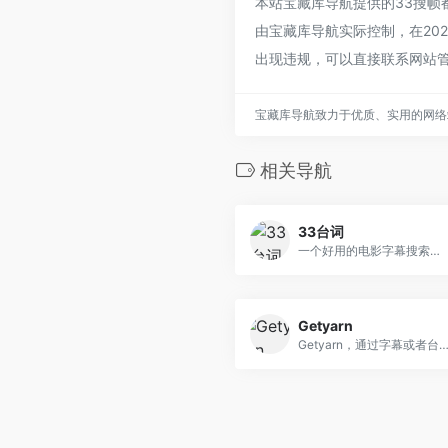
本站宝藏库导航提供的33搜
由宝藏库导航实际控制，在202
出现违规，可以直接联系网站
宝藏库导航致力于优质、实用的网络
相关导航
33台词
一个好用的电影字幕搜索引擎，轻松搜索台词出现的影片和时间点，支持中英文台词搜索，有上下文关联，是视频创作者的必备工具，是帮助英语学习的利器。
Getyarn
Getyarn，通过字幕或者台词，搜索引擎将会快速地帮找到对应的电影片段，一键定位，快速找到你想要的片段。此外，getyarn还提供电影剧情分析、影片关键词提取、字幕文本挖掘、台词文本挖掘、电影推荐、电影描述、电影评价等功能，