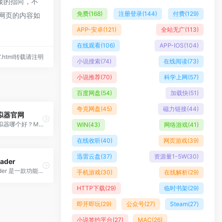
接的指向，不
免费
(168)
注册登录
(144)
付费
(129)
期网页的内容如
APP-安卓
(121)
全站无广
(113)
在线观看
(106)
APP-IOS
(104)
487.html转载请注明
小说搜索
(74)
在线阅读
(73)
小说推荐
(70)
科学上网
(57)
百度网盘
(54)
加载快
(51)
夸克网盘
(45)
磁力链接
(44)
拟器官网
手游安卓模拟器哪个好？MuMu模拟器搭载行业领先的安卓12操作系统，兼容更多游戏及应用的同时，运行稳定流畅！完美运行热门手游如《明日方舟》、《梦幻西游》、《阴阳师》、《光遇》等，凭借最高240帧及电影级画质表现，在众多模拟器中脱颖而出。轻量化的产品界面速度更快、稳定性更高、资源占用低，玩游戏流畅不卡顿。多开、同步操作、操作录制、智能键鼠、录屏、虚拟定位等功能满足你不同的游戏需求，让你享受到电脑玩手游的快乐！
WIN
(43)
网络游戏
(41)
在线收听
(40)
网页游戏
(39)
迅雷云盘
(37)
资源量1-5W
(30)
ader
Koodo Reader 是一款功能强大的电子书阅读器，旨在提供简单易用的阅读体验。
手机游戏
(30)
在线解析
(29)
HTTP下载
(29)
临时书架
(29)
即开即玩
(29)
公众号
(27)
Steam
(27)
小说签约平台
(27)
MAC
(26)