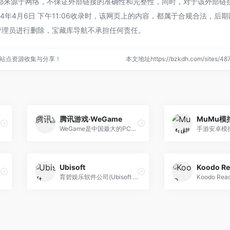
帧都来源于网络，不保证外部链接的准确性和完整性，同时，对于该外部链
4年4月6日 下午11:06收录时，该网页上的内容，都属于合规合法，后
管理员进行删除，宝藏库导航不承担任何责任。
站点资源收集与分享！
本文地址https://bzkdh.com/sites/
腾讯游戏·WeGame
MuMu模
WeGame是中国最大的PC游戏平台。我们致力于给玩家带来更多高品质游戏和更好游玩体验，为开发者和运营商提供全生命周期的游戏发行和运营服务。一起玩，才更好玩。
Ubisoft
Koodo Re
更好地了解电影内容和信息。
育碧娱乐软件公司(Ubisoft Entertainment)是一家跨国的游戏制作、发行和代销商。作为多媒体工业的佼佼者，其广泛的业务稳步扩展，在和各老牌游戏公司合作的基础上，也在不断推出独特的产品，加强自己在国际市场上的影响力。