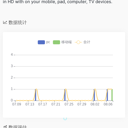
in HD with on your mobile, pad, computer, TV devices.
数据统计
数据评估