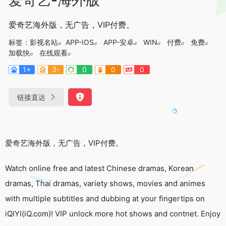
爱奇艺海外版，无广告，VIP付费。
标签：
影视名站
APP-IOS
APP-安卓
WIN
付费
免费
加载快
在线观看
1+
3-
0
0
0
链接直达
爱奇艺海外版，无广告，VIP付费。
Watch online free and latest Chinese dramas, Korean
dramas, Thai dramas, variety shows, movies and animes
with multiple subtitles and dubbing at your fingertips on
iQIYI(iQ.com)! VIP unlock more hot shows and contnet. Enjoy