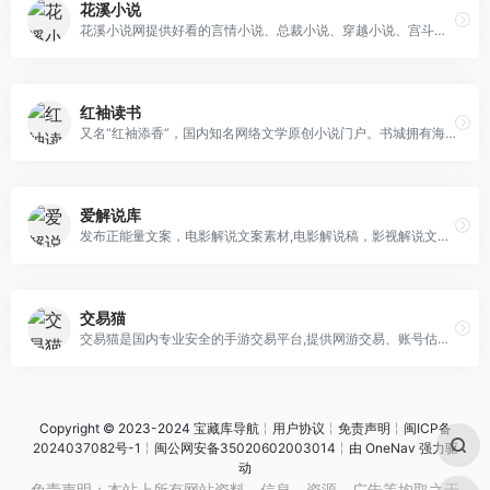
花溪小说
花溪小说网提供好看的言情小说、总裁小说、穿越小说、宫斗小说等各种题材的言情小说在线免费阅读。
红袖读书
又名“红袖添香”，国内知名网络文学原创小说门户。书城拥有海量完结全本小说，每日更新言情、都市、耽美、穿越、官场、重生、玄幻、女尊等小说的连载最新章节，定期发布阅读小说排行榜单，听有声小说推荐下载『红袖读书APP』。
爱解说库
发布正能量文案，电影解说文案素材,电影解说稿，影视解说文案，电影解说文案素材网。
交易猫
交易猫是国内专业安全的手游交易平台,提供网游交易、账号估值、淘手游账号、装备道具交易、买号卖号、游戏代练、苹果代充值、游戏充值、首充号等服务,手游交易就上交易猫官网！
Copyright © 2023-2024
宝藏库导航
╎
用户协议
╎
免责声明
╎
闽ICP备
2024037082号-1
╎
闽公网安备35020602003014
╎由
OneNav
强力驱
动
免责声明：本站上所有网站资料、信息、资源、广告等均取之于