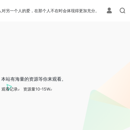
人对另一个人的爱，在那个人不在时会体现得更加充分。
，本站有海量的资源等你来观看。
观看记录
资源量10-15W