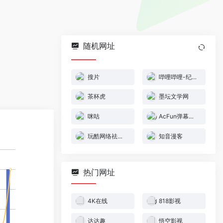
随机网址
搜片
哔哩哔哩-纪录片
茶杯虎
墨坛文学网
咪咕
AcFun弹幕视频网
玩酷网络祛水印
知音漫客
热门网址
4K在线
818影视
达达趣
悟空影视