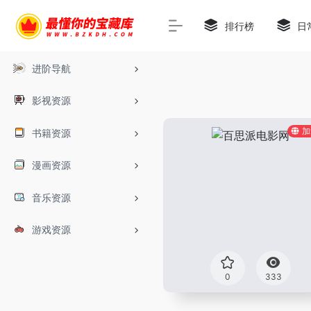
排行榜
日
进阶导航
影视资源
加
书籍资源
漫画资源
音乐资源
游戏资源
0
333