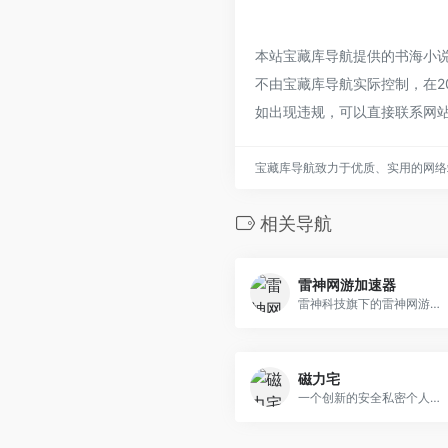
本站宝藏库导航提供的书海小
不由宝藏库导航实际控制，在20
如出现违规，可以直接联系网
宝藏库导航致力于优质、实用的网络
相关导航
雷神网游加速器
雷神科技旗下的雷神网游加速器，使用金融级内网传输专线，网络游戏加速效果好，立即下载，免费试用。玩家用户/网吧专用版本使用按分钟计费，不用可随时暂停时间，买一次相当于长久使用，雷神游戏加速器好用且贴心，玩家/网吧必选！
磁力宅
一个创新的安全私密个人云盘平台，全资源极速下载功能，让您的文件传输如同闪电般迅速。无论是大型视频文件还是一系列图片，都能在短时间内完成下载，极大地提升了工作效率和生活便利性。