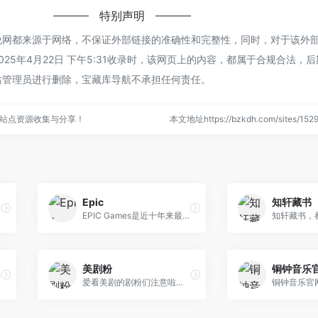
特别声明
说网都来源于网络，不保证外部链接的准确性和完整性，同时，对于该外
25年4月22日 下午5:31收录时，该网页上的内容，都属于合规合法，
站管理员进行删除，宝藏库导航不承担任何责任。
站点资源收集与分享！
本文地址https://bzkdh.com/sites/1
Epic
知轩藏书
EPIC Games是近十年来最负盛名的游戏制作团队之一，主要是旗下最为畅销的《战争机器》系列。团队研发的虚幻3引擎为无数的游戏制作团队所采用。2011年，EPIC Games发售的《战争机器3》引来了业界的广泛好评。代表作品另有《子弹风暴》、《堡垒之夜》等。 2020年7月10日，索尼与游戏开发工作室和发行商 Epic Games联合宣布，索尼已经投资 2.5 亿美元收购了 Epic 的 1.4% 股权。
美剧粉
铜钟音乐
爱看美剧的剧粉们注意啦！本站的最新剧集在每天的上午十一点半，下午的五点半添加更新一次！有啥意见，想看什么片都可以写信告诉我哇！