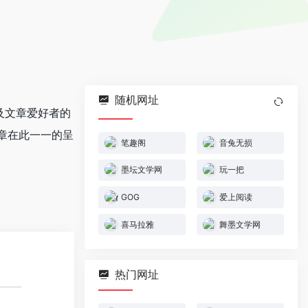
随机网址
及文章爱好者的
章在此一一的呈
笔趣阁
音兔无损
墨坛文学网
玩一把
GOG
爱上阅读
喜马拉雅
舞墨文学网
热门网址