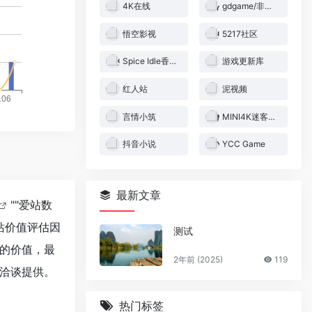
4K在线
gdgame/非商业盈利的游戏下载网站
悟空影视
5217社区
Spice Idle香料放置
游戏更新库
红人站
泥视频
言情小筑
MINI4K迷客电影
抖音小说
YCC Game
最新文章
""
爱站数
站价值评估因
测试
的价值，最
2年前 (2025)
119
洽谈提供。
热门标签