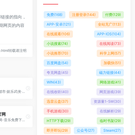
免费
(168)
注册登录
(144)
付费
(129)
部链接的指向，
APP-安卓
(121)
全站无广
(113)
后期网页的内容
在线观看
(106)
APP-IOS
(104)
小说搜索
(74)
在线阅读
(73)
529.html转载请注明
小说推荐
(70)
科学上网
(57)
百度网盘
(54)
加载快
(51)
夸克网盘
(45)
磁力链接
(44)
WIN
(43)
网络游戏
(41)
知轩藏书，都市·娱乐武侠·仙侠奇幻·玄幻科幻·灵异历史·军事竞技·游戏二次元，排行榜-校对全本TXT小说下载网。
在线收听
(40)
网页游戏
(39)
迅雷云盘
(37)
资源量1-5W
(30)
手机游戏
(30)
在线解析
(29)
官网
铜钟音乐官网-音乐免费下载，MP3歌曲免费下载，在线音乐免费听
HTTP下载
(29)
临时书架
(29)
即开即玩
(29)
公众号
(27)
Steam
(27)