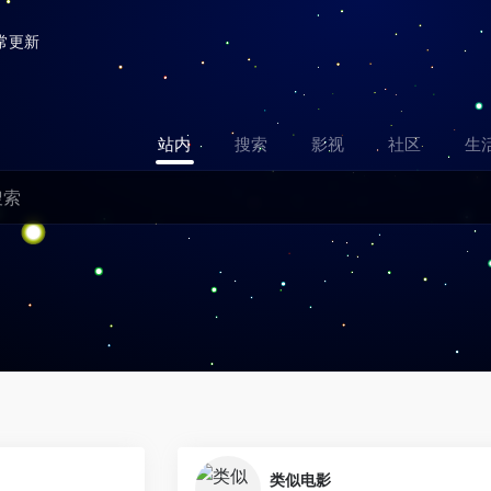
常更新
站内
搜索
影视
社区
生
0
类似电影