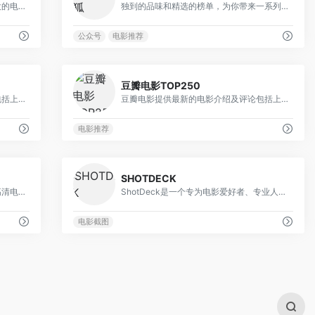
我们的服务将帮助您找到更多与您喜欢的电影类似的电影。 所有列表都会定期更新，因此您将始终了解适合您口味的新电影和最佳电影。
独到的品味和精选的榜单，为你带来一系列不容错过的电影佳作，成为你的电影推荐专家。网站有各种各样的电影片单推荐，汇集了众多备受赞誉的电影作品。
公众号
电影推荐
0
0
豆瓣电影TOP250
豆瓣电影提供最新的电影介绍及评论包括上映影片的影讯查询及购票服务。你可以记录想看、在看和看过的电影电视剧，顺便打分、写影评。根据你的口味，豆瓣电影会推荐好电影给你。
豆瓣电影提供最新的电影介绍及评论包括上映影片的影讯查询及购票服务。你可以记录想看、在看和看过的电影电视剧，顺便打分、写影评。根据你的口味，豆瓣电影会推荐好电影给你。
电影推荐
0
0
SHOTDECK
FilmGrab是一个汇集了超过100万张高清电影截图的在线数据库，每张截图都是精心挑选和人工采集的，确保了每一幅画面都充满了电影的灵魂和情感。
ShotDeck是一个专为电影爱好者、专业人士和视觉艺术家设计的超高质量电影截图搜索网站。它拥有世界上最大的全高清电影画面的可搜索集合，提供了丰富的灵感、研究、参考和教育资源。
电影截图