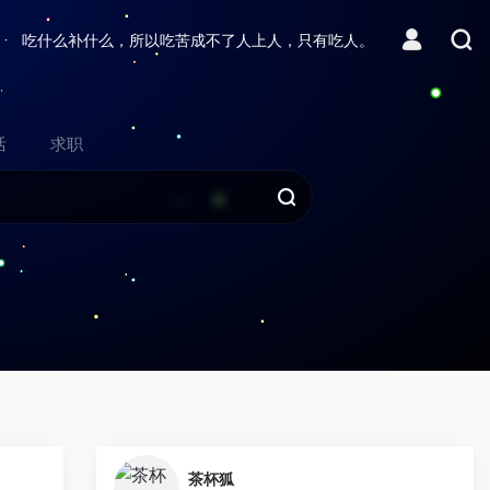
吃什么补什么，所以吃苦成不了人上人，只有吃人。
活
求职
0
0
茶杯狐