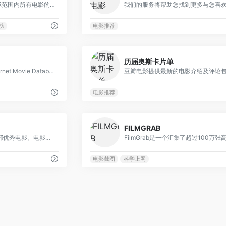
全球影史票房榜‌，在全球范围内所有电影的票房收入排名的榜单，反映了电影在全球市场的受欢迎程度和商业成功程度。
榜
电影推荐
0
历届奥斯卡片单
互联网电影资料库（Internet Movie Database，简称IMDb）创建于1990年10月17日，隶属于亚马逊公司旗下网站。IMDb是一个关于电影演员、电影、电视节目、电视明星和电影制作的在线数据库，包括了影片的众多信息、演员、片长、内容介绍、分级、评论等。对于电影的评分使用最多的就是IMDb评分。
电影推荐
0
FILMGRAB
此刻 电影日历，每天一部优秀电影。电影爱好者的心灵港湾，在这里，发现电影，享受电影，分享电影。
电影截图
科学上网