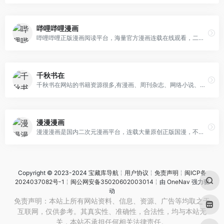
哔哩哔哩漫画
哔哩哔哩正版漫画阅读平台，海量官方漫画连载在线观看，二次元动漫迷的追漫神器，热门漫画: 海贼王，五等分的新娘，约定的梦幻岛，关于我转生变成史莱姆这档事，修真聊天群，乔乔的奇妙冒险，斗罗大陆，我家大师兄脑子有坑，一拳超人，灵能百分百，铳梦等。
千秋书在
千秋书在网站的书籍资源很多,有漫画、周刊杂志、网络小说、畅销图书、经典合集、矛盾文学奖书籍、诺贝尔文学奖书籍、教材教辅等等。在这浮躁的世界，让我们一起安静阅读！
漫漫漫画
漫漫漫画是国内二次元漫画平台，连载大量原创正版国漫，不管是宅腐暖萌、古风奇幻、日常搞笑，统统都在这里。精美的漫画图片、高品质的漫画大全，看漫画就来漫漫漫画。
Copyright © 2023-2024
宝藏库导航
╎
用户协议
╎
免责声明
╎
闽ICP备
2024037082号-1
╎
闽公网安备35020602003014
╎由
OneNav
强力驱
动
免责声明：本站上所有网站资料、信息、资源、广告等均取之于
互联网，仅供参考。其真实性、准确性，合法性，均与本站无
关，本站不承担任何相关法律责任。