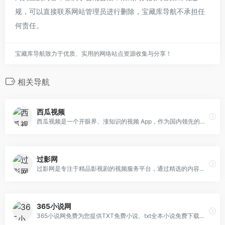
规，可以直接联系网站管理员进行删除，宝藏库导航不承担任
何责任。
宝藏库导航致力于优质、实用的网络站点资源收集与分享！
相关导航
西瓜视频
西瓜视频是一个开眼界、涨知识的视频 App，作为国内领先的中视频平台，它源源不断地为不同人群提供优质内容，让人们看到更丰富和有深度的世界，收获轻松的获得感，点亮对生活的好奇心。
过影网
过影网是专注于精品影视剧的视频服务平台，通过精选的内容、极简的交互为社会精英提供专业的视听体验。只为会员而生，就要给你好看！
365小说网
365小说网免费为您提供TXT免费小说、txt全本小说免费下载，365小说网无弹窗、无广告、页面干净清爽，五万本免费全本小说供您下载阅读，找免费全本小说就来365小说网。