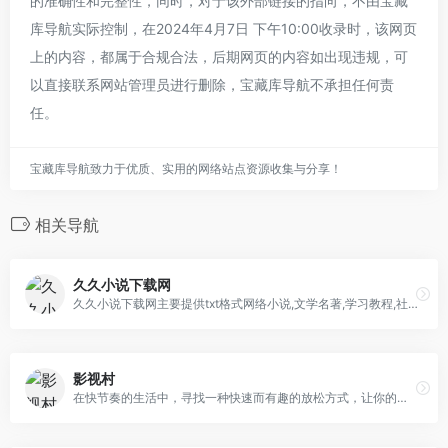
的准确性和完整性，同时，对于该外部链接的指向，不由宝藏
库导航实际控制，在2024年4月7日 下午10:00收录时，该网页
上的内容，都属于合规合法，后期网页的内容如出现违规，可
以直接联系网站管理员进行删除，宝藏库导航不承担任何责
任。
宝藏库导航致力于优质、实用的网络站点资源收集与分享！
相关导航
久久小说下载网
久久小说下载网主要提供txt格式网络小说,文学名著,学习教程,社科书籍电子书免费下载.本站的宗旨在于为您提供海量的txt小说下载,欢迎您经常光临!
影视村
在快节奏的生活中，寻找一种快速而有趣的放松方式，让你的碎片时间也能变得精彩。网站有极其丰富的付费的微短剧资源，加载快，各种各样的类型，都市、言情、校园、逆袭等等，又土又上头的爽剧。