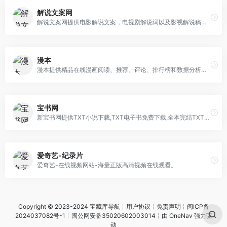
解说文案网
解说文案网提供电影解说文案，电视剧解说词以及影视解说稿文案素材，我们每天更新完整的电影文案内容和更完善影视简介资源大全，为创作者降低短视频创作门槛，快速打造火爆作品。
漫本
漫本提供精品在线漫画阅读、推荐、评论、排行榜和数据分析。漫本是古惑仔官方发行平台，拥有古惑仔全球的电子版权，目前古惑仔已连载到89话。漫本是华人原创漫画发行平台，也是一个在线漫画的阅读平台。
宝书网
新宝书网提供TXT小说下载,TXT电子书免费下载,全本完结TXT小说下载,宝书网TXT小说都是通过网友上传,宝书网精心整理而成,精品TXT全本小说电子书下载尽在新宝书网.
爱奇艺-纪录片
爱奇艺-在线视频网站-海量正版高清视频在线观看。
Copyright © 2023-2024
宝藏库导航
╎
用户协议
╎
免责声明
╎
闽ICP备
2024037082号-1
╎
闽公网安备35020602003014
╎由
OneNav
强力驱
动