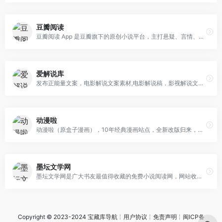
豆瓣阅读
豆瓣阅读 App 是豆瓣旗下的原创小说平台，主打悬疑、言情、女性、幻想等类型，已有多部作品成功改编为影视剧，如《情人》《失笑》《女神的当打之年》
爱解说库
发布正能量文案，电影解说文案素材,电影解说稿，影视解说文案，电影解说文案素材网。
动漫啦
动漫啦（原盒子漫画），10年经典漫画站点，全新改版归来，无广告的清新漫画站点，依旧为您提供最新最全的漫画。
墨坛文学网
墨坛文学网是广大书友最值得收藏的免费小说阅读网，网站收录了当前最火热的免费小说，免费提供高质量的小说最新章节，是广大免费小说爱好者必备的小说阅读网。
Copyright © 2023-2024
宝藏库导航
╎
用户协议
╎
免责声明
╎
闽ICP备