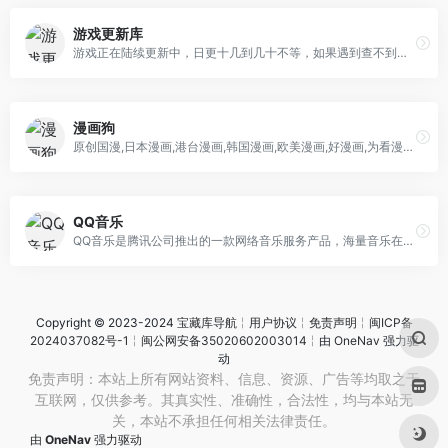
游戏更新库
游戏正在陆续更新中，日更十几到几十不等，如果遇到查不到的游戏，可以公众号留言，看到后将马上为您添加上。小站承诺：所有资源直接下载，永久免费、不设VIP、无付费墙！免注册、免登录，解压点开即玩，拒绝繁琐步骤！
漫画狗
原创国漫,日本漫画,港台漫画,韩国漫画,欧美漫画,好漫画,为看漫画的人而生。
QQ音乐
QQ音乐是腾讯公司推出的一款网络音乐服务产品，海量音乐在线试听、新歌热歌在线首发、歌词翻译、手机铃声下载、高品质无损音乐试听、海量无损曲库、正版音乐下载、空间背景音乐设置、MV观看等，是互联网音乐播放和下载的优选。
Copyright © 2023-2024
宝藏库导航
╎
用户协议
╎
免责声明
╎
闽ICP备
2024037082号-1
╎
闽公网安备35020602003014
╎由
OneNav
强力驱
动
免责声明：本站上所有网站资料、信息、资源、广告等均取之于
互联网，仅供参考。其真实性、准确性，合法性，均与本站无
关，本站不承担任何相关法律责任。
由
OneNav
强力驱动