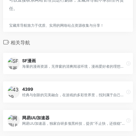
任。
宝藏库导航致力于优质、实用的网络站点资源收集与分享！
相关导航
SF漫画
海量的漫画资源，无弹窗的清爽阅读环境，漫画爱好者的理想选择。网站分类众多，热血、校园、推理、机战、冒险、运动、搞笑、科幻、魔幻、恐怖、社会、爱情、武侠、温情等十几种国漫题材，应有尽有，满足你的不同需求。
4399
经典与创新的完美融合，在游戏的多彩世界里，找到属于自己的乐趣。网站有丰富的在线游戏，H5游戏、网页游戏、单人游戏、双人游戏等分类，让不同年龄层的玩家都能畅快地玩。
网易UU加速器
网易UU加速器，独家自研多项黑科技，提供“不止快，还很稳”的加速服务！为游戏玩家解决延迟、掉线、卡机，高ping等网络问题，有效提升网络稳定性，极致降低延迟。