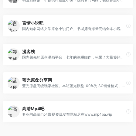
书荒部落是一个提供精校版小说下载的专门网站，包括穿越小说、都市小说、言情小说、玄幻小说、文学名著等各类电子书免费下载。为读者搜集网络上质量最高的精校小说，以优化阅读体验，方便读者快速找到小说作品。
言情小说吧
国内知名网络文学原创小说门户。书城拥有海量完结全本小说，每日更新言情、都市、耽美、穿越、官场、重生、玄幻、女尊等小说的连载最新章节，定期发布阅读小说排行榜单。
漫客栈
国内领先的原创漫画平台，七年的深耕细作，积累了大量签约作者和精彩绝伦的漫画作品。来探索漫画的无限可能，这里不仅有《妖神记》、《非人哉》等热门漫画，还有更多独家内容等你来发掘。
蓝光原盘分享网
蓝光原盘高级玩家社区。本站蓝光原盘100%为ISO镜像格式，属于115网盘资源，蓝光电影每天更新，主要为港版、台版和大陆国行官方正版碟。
高清Mp4吧
专业的高清mp4影视资源发布网站尽在www.mp4ba.vip