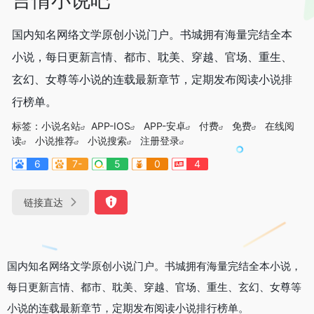
国内知名网络文学原创小说门户。书城拥有海量完结全本
小说，每日更新言情、都市、耽美、穿越、官场、重生、
玄幻、女尊等小说的连载最新章节，定期发布阅读小说排
行榜单。
标签：
小说名站
APP-IOS
APP-安卓
付费
免费
在线阅
读
小说推荐
小说搜索
注册登录
6
7-
5
0
4
链接直达
国内知名网络文学原创小说门户。书城拥有海量完结全本小说，
每日更新言情、都市、耽美、穿越、官场、重生、玄幻、女尊等
小说的连载最新章节，定期发布阅读小说排行榜单。