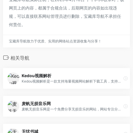
网页上的内容，都属于合规合法，后期网页的内容如出现违
规，可以直接联系网站管理员进行删除，宝藏库导航不承担任
何责任。
宝藏库导航致力于优质、实用的网络站点资源收集与分享！
相关导航
Kedou视频解析
Kedou视频解析是一款支持海量视频网站解析下载工具，支持超1000+视频网站的无水印高清解析及vip视频解析，视频下载时支持超高速下载，致力提供优质的视频在线解析下载服务。
麦帆无损音乐网
麦帆无损音乐网是一个免费分享无损音乐的网站，网站专注分享flac，ape，wav格式无损音乐，是广大无损音乐发烧友最喜爱的无损音乐资源平台，无损音乐下载尽在MYFUM.COM
无忧书城