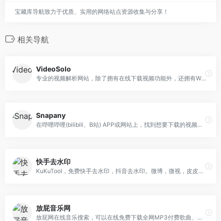
宝藏库导航致力于优质、实用的网络站点资源收集与分享！
相关导航
VideoSolo
专业的视频解析网站，除了拥有在线下载视频功能外，还拥有Windows和Mac的客户端，旗下也拥有录制屏幕视频和DVD刻录等软件。
Snapany
在哔哩哔哩(bilibili、B站) APP或网站上，找到想要下载的视频，复制视频页面链接，回到SnapAny，将刚才复制的链接粘贴到上面的输入框，点击解析按钮，稍等几秒，解析成功后会返回高清视频和图片，点击下载即可。
快手去水印
KuKuTool，免费快手去水印，抖音去水印。微博，微视，皮皮虾等短视频去水印工具，免费支持批量解析任何抖音短视频，并且解析出来的视频没有水印，去水印小程序。手机、平板、电脑上都可以用的辅助下载工具。轻松一键保存无水印抖音短视频到手机相册或电脑本地。
放屁音乐网
放屁网在线音乐搜索，可以在线免费下载全网MP3付费歌曲、流行音乐、经典老歌等。曲库完整，更新迅速，试听流畅，支持高品质|无损音质~