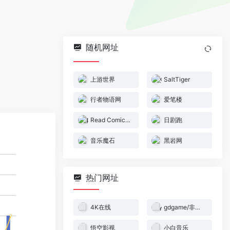
随机网址
上游世界
SaltTiger
行者物语网
爱笔楼
Read Comics Online
日剧跑
音乐魔石
黑岩网
热门网址
4K在线
gdgame/非商业盈利的游戏下载网站
悟空影视
小白音乐