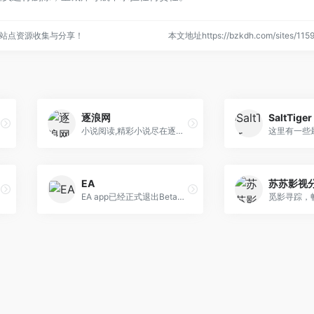
站点资源收集与分享！
本文地址https://bzkdh.com/sites/1
逐浪网
SaltTiger
小说阅读,精彩小说尽在逐浪网. 逐浪网提供玄幻小说,武侠小说,原创小说,网游小说,都市小说,言情小说,青春小说,历史小说,军事小说,网游小说,科幻小说,恐怖小说,首发小说,最新章节免费
EA
苏苏影视
EA app已经正式退出Beta测试阶段，并计划替代Origin成为我们主要的PC平台。EA app是目前为止最快、最轻的PC用户端程序。
觅影寻踪，