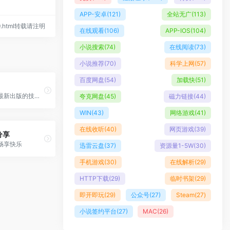
APP-安卓
(121)
全站无广
(113)
159.html转载请注明
在线观看
(106)
APP-IOS
(104)
小说搜索
(74)
在线阅读
(73)
小说推荐
(70)
科学上网
(57)
百度网盘
(54)
加载快
(51)
这里有一些最新出版的技术类、编程类书籍，全部为英文原版，PDF、EPUB、MOBI、AZW3等多种格式免费下载，无需注册登录，持续更新中。每天一本编程书，每天进步一点点。
夸克网盘
(45)
磁力链接
(44)
WIN
(43)
网络游戏
(41)
在线收听
(40)
网页游戏
(39)
分享
畅享快乐
迅雷云盘
(37)
资源量1-5W
(30)
手机游戏
(30)
在线解析
(29)
HTTP下载
(29)
临时书架
(29)
即开即玩
(29)
公众号
(27)
Steam
(27)
小说签约平台
(27)
MAC
(26)