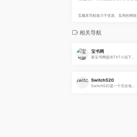
宝藏库导航致力于优质、实用的网络
相关导航
宝书网
新宝书网提供TXT小说下载,TXT电子书免费下载,全本完结TXT小说下载,宝书网TXT小说都是通过网友上传,宝书网精心整理而成,精品TXT全本小说电子书下载尽在新宝书网.
Switch520
Switch520是一个完全免费的游戏下载网站，能够搜索并下载全网的资源。网站提供了百数千款游戏，全球最大的游戏下载中心，游戏交流中心。