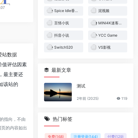
Spice Idle香料放置
泥视频
言情小筑
MINI4K迷客电影
抖音小说
YCC Game
Switch520
VS影视
爱站数据
价值评估因素
最新文章
，最主要还
如该站的
测试
2年前 (2025)
119
热门标签
的指向，不由
期网页的内容如出
免费
(168)
注册登录
(144)
付费
(129)