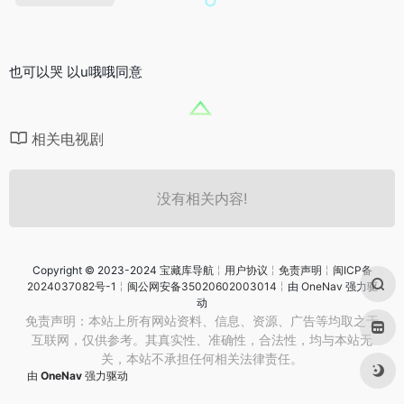
也可以哭 以u哦哦同意
相关电视剧
没有相关内容!
Copyright © 2023-2024
宝藏库导航
╎
用户协议
╎
免责声明
╎
闽ICP备
2024037082号-1
╎
闽公网安备35020602003014
╎由
OneNav
强力驱
动
免责声明：本站上所有网站资料、信息、资源、广告等均取之于
互联网，仅供参考。其真实性、准确性，合法性，均与本站无
关，本站不承担任何相关法律责任。
由
OneNav
强力驱动